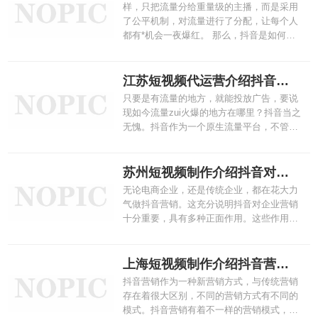
样，只把流量分给重量级的主播，而是采用
话题，并适时表明直接的态度，那么，你写
了公平机制，对流量进行了分配，让每个人
出的文案就能在情感上与目标...
都有*机会一夜爆红。 那么，抖音是如何把
流量分配下去的呢？我们不妨一起来梳理一
下。当你上传了一个抖音视频后，抖音平台
会给你提供一个初始流量。
江苏短视频代运营介绍抖音广告的实用制作方法
只要是有流量的地方，就能投放广告，要说
现如今流量zui火爆的地方在哪里？抖音当之
无愧。抖音作为一个原生流量平台，不管是
产品量级还是调性都非常不错，这也让许多
品牌商看到了商机。于是他们纷纷入驻抖音
平台，并且广泛地与抖音红人合作，希望通
苏州短视频制作介绍抖音对营销的作用
过抖音，为自己的产品插上爆红的翅膀。下
无论电商企业，还是传统企业，都在花大力
面上海抖音代运营公司的小编给大家讲讲抖
气做抖音营销。这充分说明抖音对企业营销
音广告的实用制作方法！
十分重要，具有多种正面作用。这些作用具
体体现在以下5个方面，下面跟着上海公司
宣传片的小编一起来看看！
上海短视频制作介绍抖音营销的四种模式
抖音营销作为一种新营销方式，与传统营销
存在着很大区别，不同的营销方式有不同的
模式。抖音营销有着不一样的营销模式，常