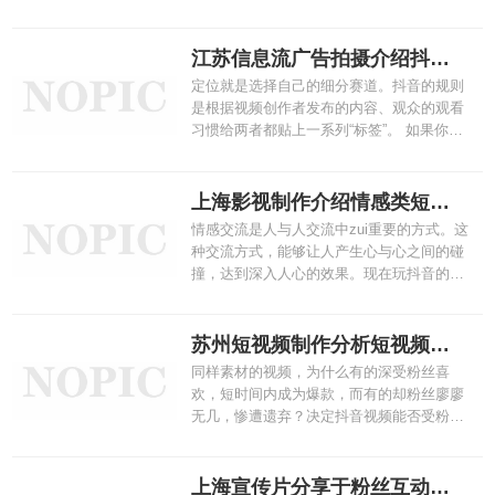
见的有4种模式，分别为购物模式、广告模
式、明星秀和场景模式。一起跟着苏州抖音
短视频制作的小编来看看吧！
江苏信息流广告拍摄介绍抖音账号定位的重要性
定位就是选择自己的细分赛道。抖音的规则
是根据视频创作者发布的内容、观众的观看
习惯给两者都贴上一系列“标签”。 如果你的
抖音号定位准确，持续推出垂直的作品，系
统在推荐池匹配时，能够把作品推给更精*
准的、具有相同属性标签的用户，这样你获
上海影视制作介绍情感类短视频要怎么做
得关注的机会更大，获得精*准的粉丝后你
情感交流是人与人交流中zui重要的方式。这
卖货时转化率也将更高。
种交流方式，能够让人产生心与心之间的碰
撞，达到深入人心的效果。现在玩抖音的主
力军是广大年轻人，他们处在一个比较感性
的年龄段内。如果他们能够看到感情治*愈
类的短视频，在受到鼓舞后，他们会对这种
苏州短视频制作分析短视频的内容呈现形式
视频形成ji大的依赖性，这样他们也就会随
同样素材的视频，为什么有的深受粉丝喜
之关注该账号。
欢，短时间内成为爆款，而有的却粉丝廖廖
无几，惨遭遗弃？决定抖音视频能否受粉丝
欢迎的不仅仅有质量因素，还有呈现方式。
如何让视频正确呈现在粉丝面前也很重要，
这对抖音营销人员来说是一个非常大的考
上海宣传片分享于粉丝互动的技巧