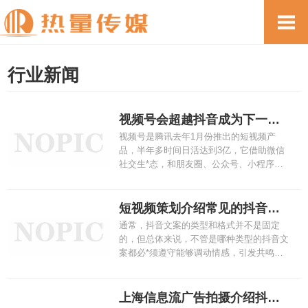
行业新闻
视频号会超越抖音成为下一个风口吗
视频号是腾讯去年1月份推出的短视频产
品，半年多时间日活达到3亿，它借助微信
社交生*态，和朋友圈、公众号、小程序互
通，再加上后期会开通直播功能完成整个生
*态链。 个人号——微信群——朋友圈——
公众号——小程序——视频号——微信直播
短视频策划介绍常见的抖音文案写作方法
短视频策划表示这样的一个生*态链，对于
通常，抖音文案的类型和格式并不是固定
做营销的人来说，简直就是福利。对普通人
的，但总体来说，不管是哪种类型的抖音文
来说，更是机会。
案都必*须遵守能够调动情感，引发共鸣的
共同原则。 换言之，不管你的抖音视频文案
是浪漫唯美的、俏皮可爱的，还是嘻哈搞笑
的，只要你在写作的过程中能够找到目标用
上海信息流广告拍摄介绍抖音算法的逻辑
户的共性，挖掘出他们共同感兴趣或关心的